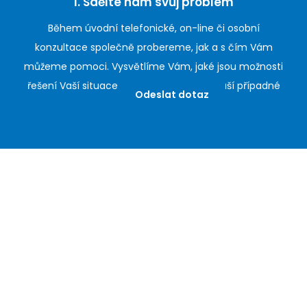
1. Sdělte nám svůj problém
Během úvodní telefonické, on-line či osobní
konzultace společně probereme, jak a s čím Vám
můžeme pomoci. Vysvětlíme Vám, jaké jsou možnosti
řešení Vaší situace a jaký bude postup naší případné
Odeslat dotaz
spolupráce.
2. Zašlete nám podklady
Předem
se dohodneme
, jaké informace a podklady
od Vás budeme k řešení Vaší záležitosti potřebovat.
Následně nám je jednoduše pošlete na e-mail