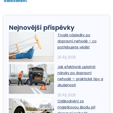
odškodnění.
Nejnovější příspěvky
Trvalé následky po
dopravní nehodě – co
potřebujete vědět
25 Říj 2025
Jak efektivně uplatnit
nároky po dopravní
nehodě — praktické tipy a
zkušenosti
25 Říj 2025
Odškodnění za
majetkovou škodu při