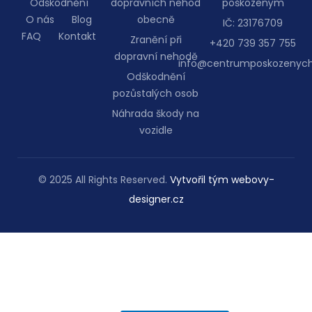
Odškodnění
dopravních nehod
poškozeným
O nás
Blog
obecně
IČ: 23176709
FAQ
Kontakt
Zranění při
+420 739 357 755
dopravní nehodě
info@centrumposkozenych
Odškodnění
pozůstalých osob
Náhrada škody na
vozidle
© 2025 All Rights Reserved.
Vytvořil tým webovy-
designer.cz