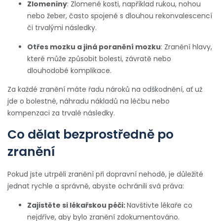
Zlomeniny
: Zlomené kosti, například rukou, nohou
nebo žeber, často spojené s dlouhou rekonvalescencí
či trvalými následky.
Otřes mozku a jiná poranění mozku
: Zranění hlavy,
které může způsobit bolesti, závratě nebo
dlouhodobé komplikace.
Za každé zranění máte řadu nároků na odškodnění, ať už
jde o bolestné, náhradu nákladů na léčbu nebo
kompenzaci za trvalé následky.
Co dělat bezprostředně po
zranění
Pokud jste utrpěli zranění při dopravní nehodě, je důležité
jednat rychle a správně, abyste ochránili svá práva:
Zajistěte si lékařskou péči:
Navštivte lékaře co
nejdříve, aby bylo zranění zdokumentováno.