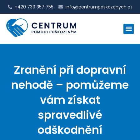
+420 739 357 755
info@centrumposkozenych.cz
Zranění při dopravní
nehodě – pomůžeme
vám získat
spravedlivé
odškodnění