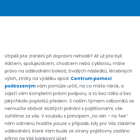
Utrpěli jste zranění při dopravní nehodě? Ať už jste byli
řidičem, spolujezdcem, chodcem nebo cyklistou, máte
právo na odškodnění bolesti, trvalých následků, léčebných
výloh, ztráty na výdělku apod.
Centrum pomoci
poškozeným
vám pomůže určit, na co máte nárok, a
zajistí vám kompletní právní podporu, a to bez rizika a bez
jakýchkoliv poplatků předem. S naším týmem odborníků se
nemusíte obávat složitých jednání s pojišťovnami, vše
zařídíme za vás. V souladu s principem „no win – no fee“
nám odměnu hradíte pouze v případě, kdy pro Vás získáme
odškodnění, které Vám bude ze strany pojišťovny zasláno
přímo na Váš bankovní účet.